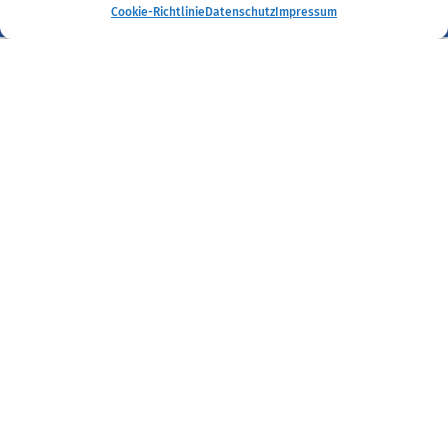
Cookie-Richtlinie
Datenschutz
Impressum
Kontakt
Dr. Kleffmann und Partner Rechtsanwälte
Kanzlei Hagen:
Bergischer Ring 11
58095 Hagen
Telefon: 02331 / 37 530 0
Telefax: 02331 / 37 530 24