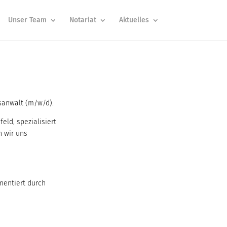
Unser Team
Notariat
Aktuelles
sanwalt (m/w/d).
ld, spezialisiert
n wir uns
umentiert durch