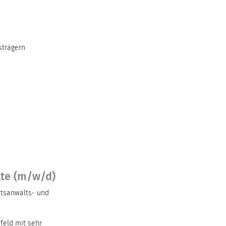
strägern
lte (m/w/d)
htsanwalts- und
feld mit sehr