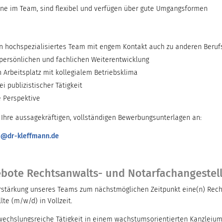
rne im Team, sind flexibel und verfügen über gute Umgangsformen
in hochspezialisiertes Team mit engem Kontakt auch zu anderen Beruf
 persönlichen und fachlichen Weiterentwicklung
Arbeitsplatz mit kollegialem Betriebsklima
i publizistischer Tätigkeit
e Perspektive
e Ihre aussagekräftigen, vollständigen Bewerbungsunterlagen an:
n@dr-kleffmann.de
ebote Rechtsanwalts- und Notarfachangestel
rstärkung unseres Teams zum nächstmöglichen Zeitpunkt eine(n) Rec
te (m/w/d) in Vollzeit.
echslungsreiche Tätigkeit in einem wachstumsorientierten Kanzleium