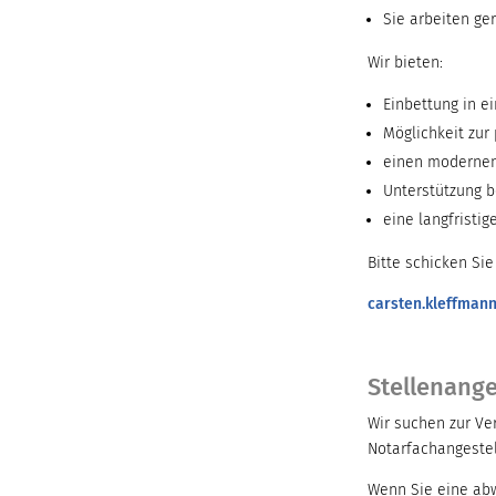
Sie arbeiten ge
Wir bieten:
Einbettung in e
Möglichkeit zur
einen modernen 
Unterstützung be
eine langfristig
Bitte schicken Si
carsten.kleffman
Stellenang
Wir suchen zur Ve
Notarfachangestell
Wenn Sie eine abw